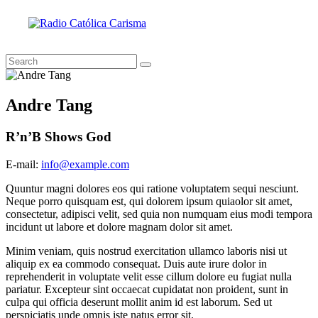
Andre Tang
R’n’B Shows God
E-mail:
info@example.com
Quuntur magni dolores eos qui ratione voluptatem sequi nesciunt.
Neque porro quisquam est, qui dolorem ipsum quiaolor sit amet,
consectetur, adipisci velit, sed quia non numquam eius modi tempora
incidunt ut labore et dolore magnam dolor sit amet.
Minim veniam, quis nostrud exercitation ullamco laboris nisi ut
aliquip ex ea commodo consequat. Duis aute irure dolor in
reprehenderit in voluptate velit esse cillum dolore eu fugiat nulla
pariatur. Excepteur sint occaecat cupidatat non proident, sunt in
culpa qui officia deserunt mollit anim id est laborum. Sed ut
perspiciatis unde omnis iste natus error sit.