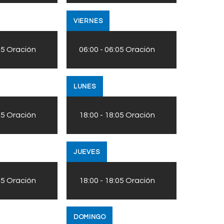
VIERNES
05
Oración
06:00
-
06:05
Oración
LUNES
05
Oración
18:00
-
18:05
Oración
JUEVES
05
Oración
18:00
-
18:05
Oración
DOMINGO