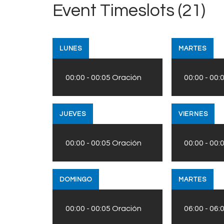
Event Timeslots (21)
LUNES
MARTES
00:00
-
00:05
Oración
00:00
-
00:
JUEVES
VIERNES
00:00
-
00:05
Oración
00:00
-
00:
DOMINGO
MARTES
00:00
-
00:05
Oración
06:00
-
06: