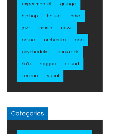
experimental
grunge
hip hop
house
indie
jazz
music
news
online
orchestra
pop
psychedelic
punk rock
r'n'b
reggae
sound
techno
vocal
Categories