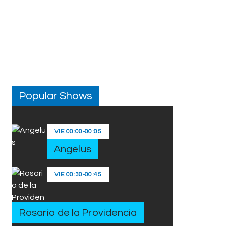
Popular Shows
VIE
00:00
-
00:05
Angelus
VIE
00:30
-
00:45
Rosario de la Providencia