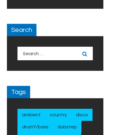
Search
Search
for:
Tags
ambient
country
disco
drum’n’bass
dubstep