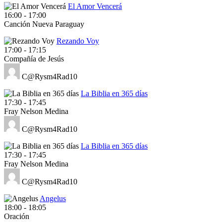
El Amor Vencerá
16:00
-
17:00
Canción Nueva Paraguay
Rezando Voy
17:00
-
17:15
Compañía de Jesús
C@Rysm4Rad10
La Biblia en 365 días
17:30
-
17:45
Fray Nelson Medina
C@Rysm4Rad10
La Biblia en 365 días
17:30
-
17:45
Fray Nelson Medina
C@Rysm4Rad10
Angelus
18:00
-
18:05
Oración