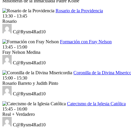
Misioneras de la Inmaculada Padre Kolbe
Rosario de la Providencia
13:30
-
13:45
Rosario
C@Rysm4Rad10
Formación con Fray Nelson
13:45
-
15:00
Fray Nelson Medina
C@Rysm4Rad10
Coronilla de la Divina Miseric
15:00
-
15:30
Rosario Barreto y Judith Pinto
C@Rysm4Rad10
Catecismo de la Iglesia Católica
15:45
-
16:00
Real + Verdadero
C@Rysm4Rad10