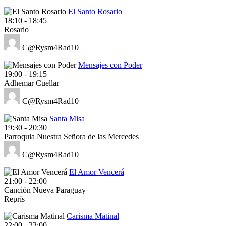
El Santo Rosario
18:10
-
18:45
Rosario
C@Rysm4Rad10
Mensajes con Poder
19:00
-
19:15
Adhemar Cuellar
C@Rysm4Rad10
Santa Misa
19:30
-
20:30
Parroquia Nuestra Señora de las Mercedes
C@Rysm4Rad10
El Amor Vencerá
21:00
-
22:00
Canción Nueva Paraguay
Reprís
Carisma Matinal
22:00
-
23:00