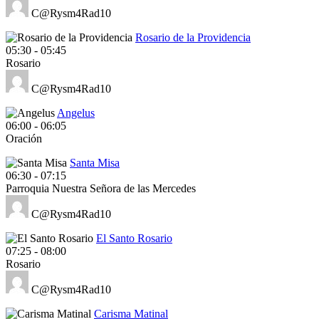
C@Rysm4Rad10
Rosario de la Providencia
05:30
-
05:45
Rosario
C@Rysm4Rad10
Angelus
06:00
-
06:05
Oración
Santa Misa
06:30
-
07:15
Parroquia Nuestra Señora de las Mercedes
C@Rysm4Rad10
El Santo Rosario
07:25
-
08:00
Rosario
C@Rysm4Rad10
Carisma Matinal