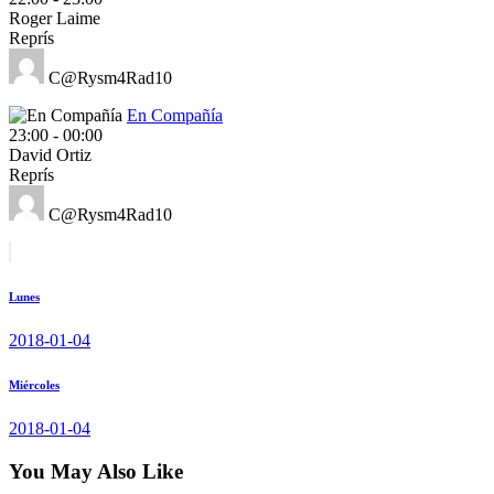
Roger Laime
Reprís
C@Rysm4Rad10
En Compañía
23:00
-
00:00
David Ortiz
Reprís
C@Rysm4Rad10
Post
Prev
post
navigation
Lunes
2018-01-04
Next
Miércoles
post
2018-01-04
You May Also Like