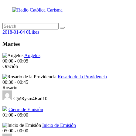
2018-01-04
0
Likes
Martes
Angelus
00:00
-
00:05
Oración
Rosario de la Providencia
00:30
-
00:45
Rosario
C@Rysm4Rad10
Cierre de Emisión
01:00
-
05:00
Inicio de Emisión
05:00
-
00:00