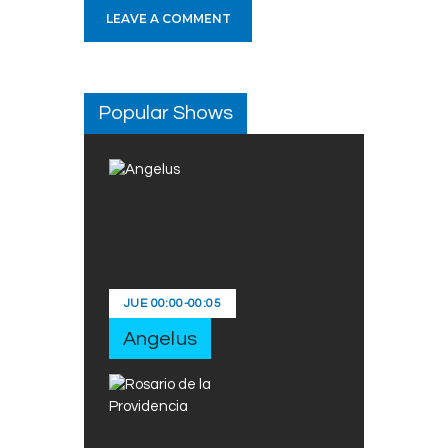
Popular Shows
JUE
00:00
-
00:05
Angelus