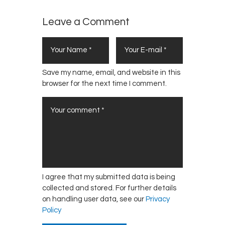
a
o
r
v
Leave a Comment
i
i
o
d
e
n
Save my name, email, and website in this
c
browser for the next time I comment.
i
a
I agree that my submitted data is being
collected and stored. For further details
on handling user data, see our
Privacy
Policy