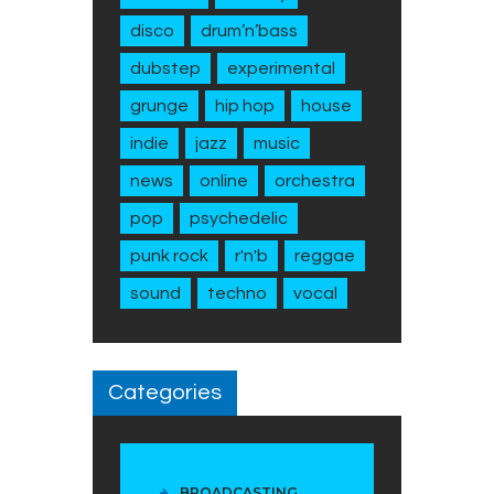
disco
drum’n’bass
dubstep
experimental
grunge
hip hop
house
indie
jazz
music
news
online
orchestra
pop
psychedelic
punk rock
r'n'b
reggae
sound
techno
vocal
Categories
BROADCASTING