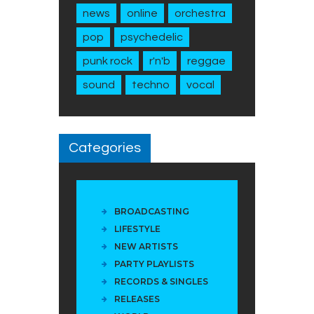
news
online
orchestra
pop
psychedelic
punk rock
r'n'b
reggae
sound
techno
vocal
Categories
BROADCASTING
LIFESTYLE
NEW ARTISTS
PARTY PLAYLISTS
RECORDS & SINGLES
RELEASES