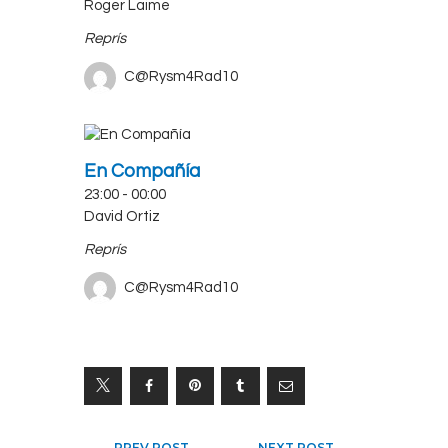
Roger Laime
Reprís
C@Rysm4Rad10
En Compañía
23:00
-
00:00
David Ortiz
Reprís
C@Rysm4Rad10
PREV POST
NEXT POST