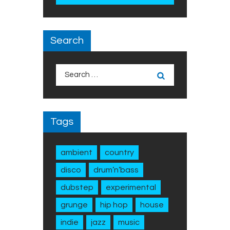
Search
Search
for:
Tags
ambient
country
disco
drum’n’bass
dubstep
experimental
grunge
hip hop
house
indie
jazz
music