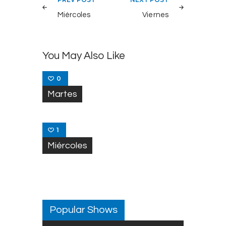
Post
navigation
Miércoles
Viernes
You May Also Like
0
Martes
1
Miércoles
Popular Shows